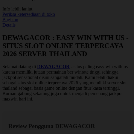
nilai
Info lebih lanjut
rating
rata-
Periksa ketersediaan di toko
rata.
Bagikan
Read
Details
13
Reviews.
DEWAGACOR : EASY WIN WITH US -
Tautan
halaman
SITUS SLOT ONLINE TERPERCAYA
yang
sama.
2026 SERVER THAILAND
Selamat datang di
DEWAGACOR
- situs paling easy win with us
karena memiliki jutaan permainan ber winrate tinggi sehingga
jackpot sensational disini sangatlah mudah. Kami telah diakui
sebagai situs slot online terpercaya 2026 yang memiliki server slot
thailand sebagai basis game online dengan fitur kasta tertinggi.
Buruan gabung sekarang juga untuk menjadi pemenang jackpot
maxwin hari ini.
Review Pengguna DEWAGACOR