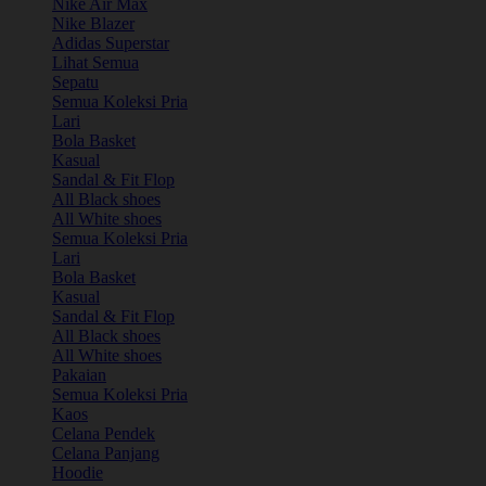
Nike Air Max
Nike Blazer
Adidas Superstar
Lihat Semua
Sepatu
Semua Koleksi Pria
Lari
Bola Basket
Kasual
Sandal & Fit Flop
All Black shoes
All White shoes
Semua Koleksi Pria
Lari
Bola Basket
Kasual
Sandal & Fit Flop
All Black shoes
All White shoes
Pakaian
Semua Koleksi Pria
Kaos
Celana Pendek
Celana Panjang
Hoodie