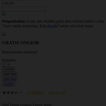
LOGIN
Pengembalian:
Gratis dan Mudah untuk item tertentu dalam waktu
7 hari setelah pembelian. Klik
disini
untuk info lebih lanjut.
GRATIS ONGKIR
Buat pesanan sekarang!
Kuantitas
LOGIN
DAFTAR
DAFTAR
LOGIN
4.9
(89.889)
Tulis ulasan
4.9
dari
5
Topi Tanpa Bingkai Futura Wash
bintang,