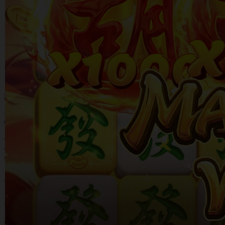
Skip to the beginning of the images gallery
DEWAGACOR
DEWAGACOR : EASY WIN
WITH US - SITUS SLOT
ONLINE TERPERCAYA 2026
SERVER THAILAND
SLOT ONLINE