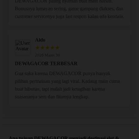
DEWAGACOR paling nyaman buat main harian.
Bonusnya lumayan sering, game gampang diakses, dan
customer servicenya juga fast respon kalau ada kendala.
Aldo
★★★★★
2026 Maret 30
DEWAGACOR TERBESAR
Gua suka karena DEWAGACOR punya banyak
pilihan permainan yang lagi viral. Kadang main cuma
buat hiburan, tapi malah jadi ketagihan karena
suasananya seru dan fiturnya lengkap.
Apa tujuan DEWAGACOR menjadi destinasi slot &