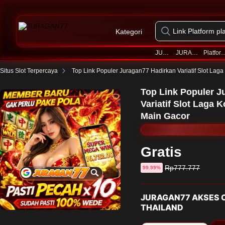
Kategori
JURAGAN77
JURAGAN77 2026
Platform Akse
Situs Slot Terpercaya
Top Link Populer Juragan77 Hadirkan Variatif Slot Laga Kompetitif Dengan Pola Main Ga
Top Link Populer J
Variatif Slot Laga 
Main Gacor
Gratis
Harga
Rp777.777
diskon
99.99%
sebelum
diskon
JURAGAN77 AKSES 
THAILAND